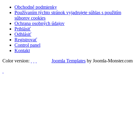
Obchodné podmienky
Používaním týchto stránok vyjadrujete súhlas s použitím
súborov cookies
Ochrana osobných údajov
Prihlásiť
Odhlásiť
Registrovať
Control panel
Kontakt
Color version:
Joomla Templates
by Joomla-Monster.com