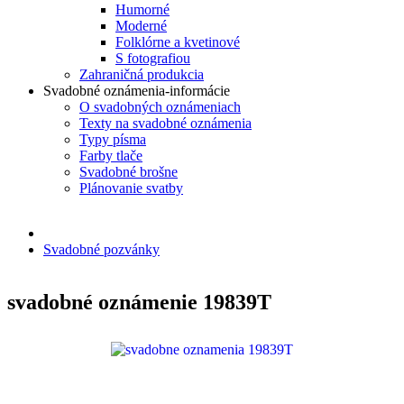
Humorné
Moderné
Folklórne a kvetinové
S fotografiou
Zahraničná produkcia
Svadobné oznámenia-informácie
O svadobných oznámeniach
Texty na svadobné oznámenia
Typy písma
Farby tlače
Svadobné brošne
Plánovanie svatby
Svadobné pozvánky
svadobné oznámenie 19839T