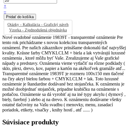
+
–
Otázky - Kalkulácia - Grafický návrh
Vzorka - Zjednodušená objednávka
Nové svadobné oznámenie 19839T - transparentné oznámenie Pre
tento rok prichádzame s novou kolekciou transparentných
oznámení. Pre našich zákazníkov prinášame dokonalú tlač najvyššej
kvality. Krásne farby CMYKLCLM + biela a lak vytvárajú luxusné
oznámenia , ktoré môžu byť Vaše. Zrealizujeme aj Vaše grafické
nápady a predstavy. Oznámenia vieme vytlačiť na rôzne podklady (
sklo, plexi, drevo, kov, papier a kartón na akékoľvek gramáže atď...
Transparentné oznámenie 19839T je rozmeru 100x150 mm tlačené
na čiry akryl bielou farbou + CMYKLCLM + lak. Toto luxusné
oznámenie je štandardne dodávané bez stojančeka. K oznámeniu je
možné doobjednať stojanček, pripadne krabičku na oznámenie s
potlačou. Oznámenie sa dá vyrobiť aj na iné typy akrylu ( dymový ,
biely, farebný ) alebo aj na drevo. K oznámeniu dodávame všetky
ostatné tlačoviny na Vašu svadbu ( menovky, menu, zasadací
poriadok, etikety, visačky , knihy hostí , atď ...... )
Súvisiace produkty