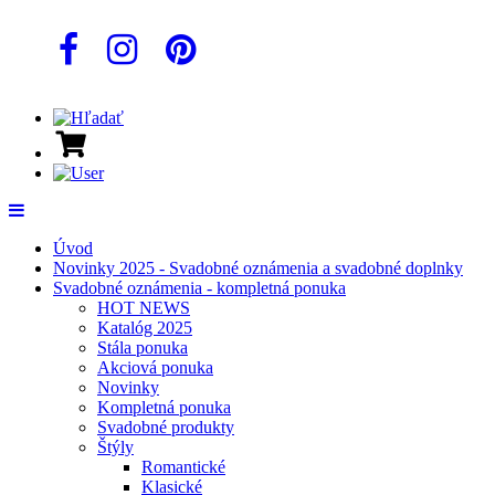
Úvod
Novinky 2025 - Svadobné oznámenia a svadobné doplnky
Svadobné oznámenia - kompletná ponuka
HOT NEWS
Katalóg 2025
Stála ponuka
Akciová ponuka
Novinky
Kompletná ponuka
Svadobné produkty
Štýly
Romantické
Klasické